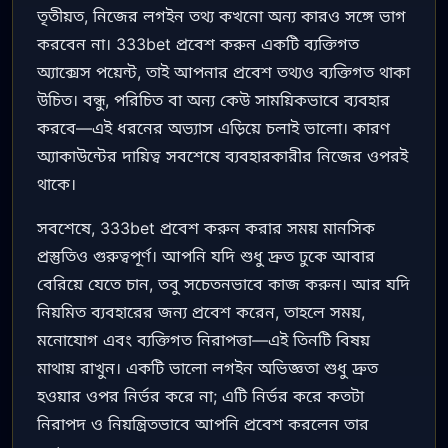
তৃতীয়ত, নিজের লগইন তথ্য কখনো অন্য কারও সঙ্গে ভাগ
করবেন না। 333bet প্রবেশ করুন একটি ব্যক্তিগত
অ্যাক্সেস পয়েন্ট, তাই আপনার প্রবেশ তথ্যও ব্যক্তিগত থাকা
উচিত। বন্ধু, পরিচিত বা অন্য কেউ সাময়িকভাবে ব্যবহার
করবে—এই ধরনের অভ্যাস এড়িয়ে চলাই ভালো। কারণ
অ্যাকাউন্টের দায়িত্ব সবশেষে ব্যবহারকারীর নিজের ওপরই
থাকে।
সবশেষে, 333bet প্রবেশ করুন করার সময় মানসিক
প্রস্তুতিও গুরুত্বপূর্ণ। আপনি যদি শুধু দ্রুত ঢুকে আবার
বেরিয়ে যেতে চান, তবু সচেতনভাবে কাজ করুন। আর যদি
নিয়মিত ব্যবহারের জন্য প্রবেশ করেন, তাহলে সময়,
মনোযোগ এবং ব্যক্তিগত নিরাপত্তা—এই তিনটি বিষয়
মাথায় রাখুন। একটি ভালো লগইন অভিজ্ঞতা শুধু দ্রুত
হওয়ার ওপর নির্ভর করে না; এটি নির্ভর করে কতটা
নিরাপদ ও নিয়ন্ত্রিতভাবে আপনি প্রবেশ করলেন তার