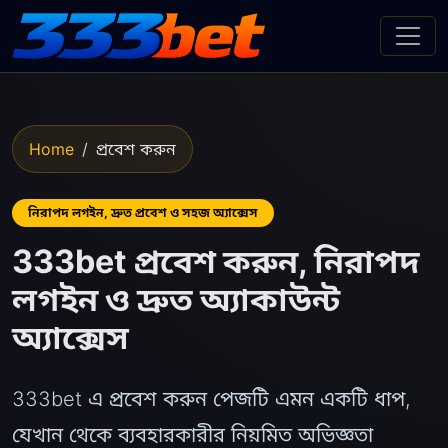
Home
প্রবেশ করুন
নিরাপদ লগইন, দ্রুত প্রবেশ ও সহজ অ্যাক্সেস
333bet প্রবেশ করুন, নিরাপদ
লগইন ও দ্রুত অ্যাকাউন্ট
অ্যাক্সেস
333bet এ প্রবেশ করুন পেজটি এমন একটি ধাপ,
যেখান থেকে ব্যবহারকারীর নিয়মিত অভিজ্ঞতা