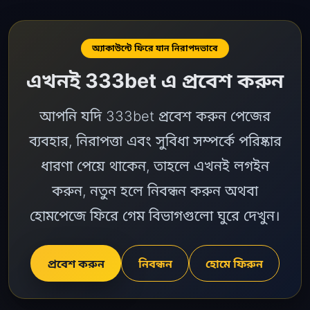
অ্যাকাউন্টে ফিরে যান নিরাপদভাবে
এখনই 333bet এ প্রবেশ করুন
আপনি যদি 333bet প্রবেশ করুন পেজের
ব্যবহার, নিরাপত্তা এবং সুবিধা সম্পর্কে পরিষ্কার
ধারণা পেয়ে থাকেন, তাহলে এখনই লগইন
করুন, নতুন হলে নিবন্ধন করুন অথবা
হোমপেজে ফিরে গেম বিভাগগুলো ঘুরে দেখুন।
প্রবেশ করুন
নিবন্ধন
হোমে ফিরুন