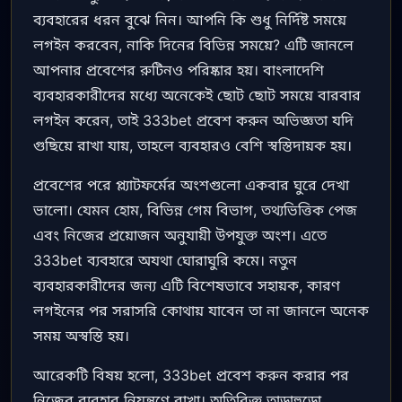
ব্যবহারের ধরন বুঝে নিন। আপনি কি শুধু নির্দিষ্ট সময়ে
লগইন করবেন, নাকি দিনের বিভিন্ন সময়ে? এটি জানলে
আপনার প্রবেশের রুটিনও পরিষ্কার হয়। বাংলাদেশি
ব্যবহারকারীদের মধ্যে অনেকেই ছোট ছোট সময়ে বারবার
লগইন করেন, তাই 333bet প্রবেশ করুন অভিজ্ঞতা যদি
গুছিয়ে রাখা যায়, তাহলে ব্যবহারও বেশি স্বস্তিদায়ক হয়।
প্রবেশের পরে প্ল্যাটফর্মের অংশগুলো একবার ঘুরে দেখা
ভালো। যেমন হোম, বিভিন্ন গেম বিভাগ, তথ্যভিত্তিক পেজ
এবং নিজের প্রয়োজন অনুযায়ী উপযুক্ত অংশ। এতে
333bet ব্যবহারে অযথা ঘোরাঘুরি কমে। নতুন
ব্যবহারকারীদের জন্য এটি বিশেষভাবে সহায়ক, কারণ
লগইনের পর সরাসরি কোথায় যাবেন তা না জানলে অনেক
সময় অস্বস্তি হয়।
আরেকটি বিষয় হলো, 333bet প্রবেশ করুন করার পর
নিজের ব্যবহার নিয়ন্ত্রণে রাখা। অতিরিক্ত তাড়াহুড়ো,