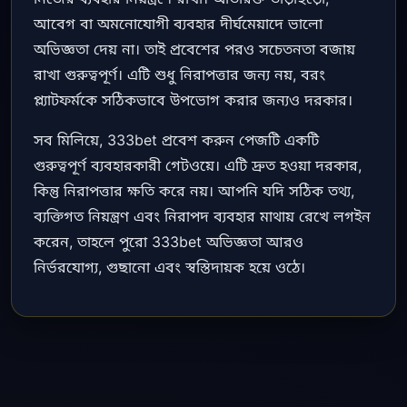
আবেগ বা অমনোযোগী ব্যবহার দীর্ঘমেয়াদে ভালো
অভিজ্ঞতা দেয় না। তাই প্রবেশের পরও সচেতনতা বজায়
রাখা গুরুত্বপূর্ণ। এটি শুধু নিরাপত্তার জন্য নয়, বরং
প্ল্যাটফর্মকে সঠিকভাবে উপভোগ করার জন্যও দরকার।
সব মিলিয়ে, 333bet প্রবেশ করুন পেজটি একটি
গুরুত্বপূর্ণ ব্যবহারকারী গেটওয়ে। এটি দ্রুত হওয়া দরকার,
কিন্তু নিরাপত্তার ক্ষতি করে নয়। আপনি যদি সঠিক তথ্য,
ব্যক্তিগত নিয়ন্ত্রণ এবং নিরাপদ ব্যবহার মাথায় রেখে লগইন
করেন, তাহলে পুরো 333bet অভিজ্ঞতা আরও
নির্ভরযোগ্য, গুছানো এবং স্বস্তিদায়ক হয়ে ওঠে।